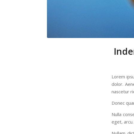
Inde
Lorem ipsu
dolor. Aen
nascetur ri
Donec quam 
Nulla conse
eget, arcu.
Nullam dic