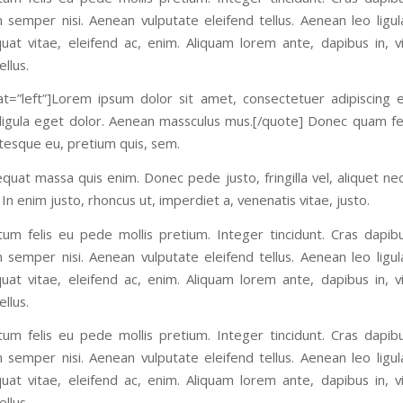
semper nisi. Aenean vulputate eleifend tellus. Aenean leo ligula
uat vitae, eleifend ac, enim. Aliquam lorem ante, dapibus in, vi
ellus.
at=”left”]Lorem ipsum dolor sit amet, consectetuer adipiscing e
gula eget dolor. Aenean massculus mus.[/quote] Donec quam felis
ntesque eu, pretium quis, sem.
quat massa quis enim. Donec pede justo, fringilla vel, aliquet ne
 In enim justo, rhoncus ut, imperdiet a, venenatis vitae, justo.
tum felis eu pede mollis pretium. Integer tincidunt. Cras dapib
semper nisi. Aenean vulputate eleifend tellus. Aenean leo ligula
uat vitae, eleifend ac, enim. Aliquam lorem ante, dapibus in, vi
ellus.
tum felis eu pede mollis pretium. Integer tincidunt. Cras dapib
semper nisi. Aenean vulputate eleifend tellus. Aenean leo ligula
uat vitae, eleifend ac, enim. Aliquam lorem ante, dapibus in, vi
ellus.