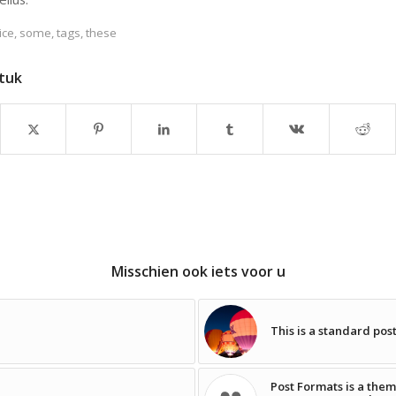
ice
,
some
,
tags
,
these
stuk
Misschien ook iets voor u
This is a standard pos
Post Formats is a them