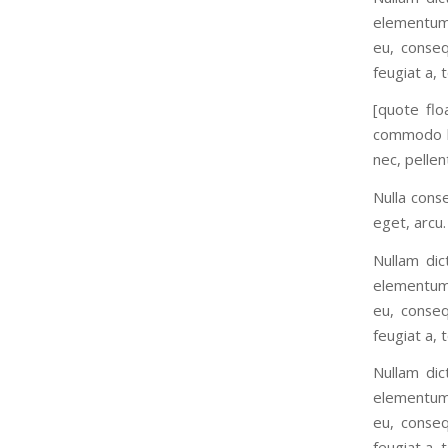
elementum 
eu, conseq
feugiat a, t
[quote flo
commodo li
nec, pelle
Nulla conse
eget, arcu.
Nullam dic
elementum 
eu, conseq
feugiat a, t
Nullam dic
elementum 
eu, conseq
feugiat a, t