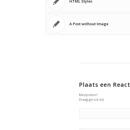
HTML Styles
A Post without Image
Plaats een React
Meepraten?
Draag gerust bij!