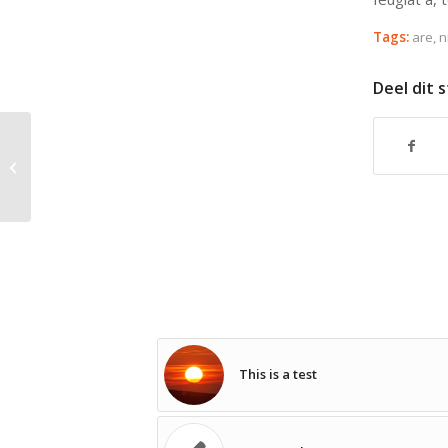
Tags:
are
,
n
Deel dit 
Another title for our pretty cool blog
This is a test