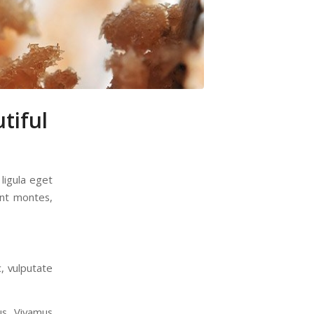
tiful
ligula eget
ent montes,
c, vulputate
us. Vivamus