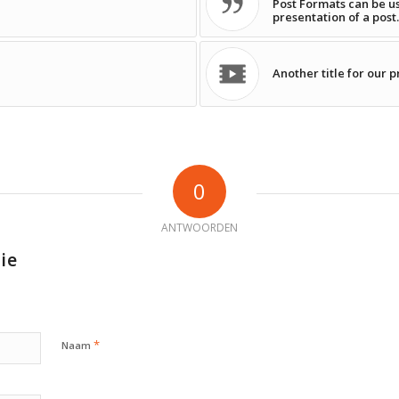
Post Formats can be u
presentation of a post.
Another title for our p
0
ANTWOORDEN
ie
*
Naam