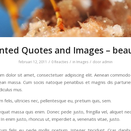
nted Quotes and Images – beau
/
/
/
februari 12, 2011
0 Reacties
in
Images
door
admin
m dolor sit amet, consectetuer adipiscing elit. Aenean commodo 
ean massa. Cum sociis natoque penatibus et magnis dis parturi
diculus mus.
felis, ultricies nec, pellentesque eu, pretium quis, sem.
quat massa quis enim. Donec pede justo, fringilla vel, aliquet ne
 In enim justo, rhoncus ut, imperdiet a, venenatis vitae, justo.
tum felis eu pede mollis pretium. Integer tincidunt. Cras dapib