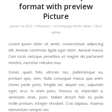
format with preview
Picture
/
/
/
januari 14, 2012
0 Reacties
in
Frontpage Article
,
News
door
admin
Lorem ipsum dolor sit amet, consectetuer adipiscing
elit. Aenean commodo ligula eget dolor. Aenean massa.
Cum sociis natoque penatibus et magnis dis parturient
montes, nascetur ridiculus mus.
Donec quam felis, ultricies nec, pellentesque eu,
pretium quis, sem. Nulla consequat massa quis enim.
Donec pede justo, fringilla vel, aliquet nec, vulputate
eget, arcu. In enim justo, rhoncus ut, imperdiet a,
venenatis vitae, justo. Nullam dictum felis eu pede
mollis pretium. Integer tincidunt. Cras dapibus. Vivamus
elementum semper nisi.