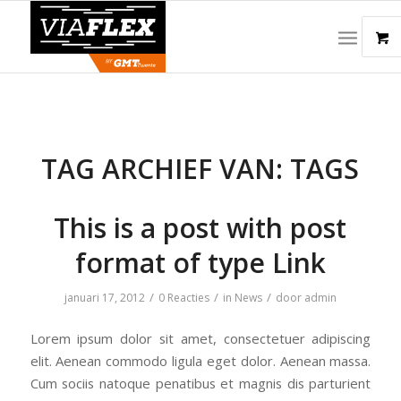
TAG ARCHIEF VAN:
TAGS
This is a post with post
format of type Link
/
/
/
januari 17, 2012
0 Reacties
in
News
door
admin
Lorem ipsum dolor sit amet, consectetuer adipiscing
elit. Aenean commodo ligula eget dolor. Aenean massa.
Cum sociis natoque penatibus et magnis dis parturient