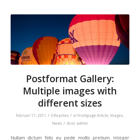
Postformat Gallery:
Multiple images with
different sizes
/
/
februari 17, 2011
0 Reacties
in
Frontpage Article
,
Images
,
/
News
door
admin
Nullam dictum felis eu pede mollis pretium. Integer