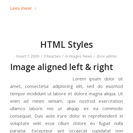
Lees meer
HTML Styles
/
/
/
maart 7, 2009
0 Reacties
in
Images
,
News
door
admin
Image aligned left & right
Lorem ipsum dolor sit
amet, consectetur adipisicing elit, sed do eiusmod
tempor incididunt ut labore et dolore magna aliqua. Ut
enim ad minim veniam, quis nostrud exercitation
ullamco laboris nisi ut aliquip ex ea commodo
consequat. Duis aute irure dolor in reprehenderit in
voluptate velit esse cillum dolore eu fugiat nulla
pariatur. Excepteur sint occaecat cupidatat non