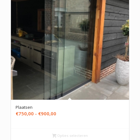
Plaatsen
Prijsklasse:
€
750,00
-
€
900,00
€750,00
tot
€900,00
Opties selecteren